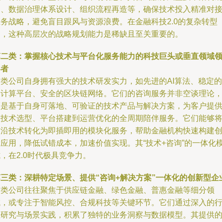
划、数据治理体系设计、组织流程再造等，确保技术投入精准对
业务战略，避免盲目跟风与资源浪费。在金融科技2.0的复杂转型
中，这种高层次的战略规划能力是稀缺且至关重要的。
第二类：掌握核心技术与平台化服务能力的科技巨头或垂直领域
导者
这类公司自身拥有强大的技术研发实力，如先进的AI算法、稳定的
云计算平台、安全的区块链网络。它们的咨询服务并非空谈理论
而是基于自身可落地、可验证的技术产品与解决方案，为客户提
从技术选型、平台搭建到运营优化的全周期陪伴服务。它们能够
前沿技术转化为即插即用的模块化服务，帮助金融机构快速构建
新应用，降低试错成本，加速价值实现。其“技术+咨询”的一体化
，在2.0时代极具竞争力。
第三类：深耕特定场景、提供“咨询+解决方案”一体化的创新型企
这类公司往往聚焦于供应链金融、绿色金融、普惠金融等细分领
域，或专注于智能风控、合规科技等关键环节。它们通过深入的
业研究与场景实践，积累了独特的业务洞察与数据模型。其提供