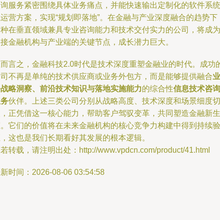
咨询服务紧密围绕具体业务痛点，并能快速输出定制化的软件系
或运营方案，实现“规划即落地”。在金融与产业深度融合的趋势下
这种在垂直领域兼具专业咨询能力和技术交付实力的公司，将成
连接金融机构与产业端的关键节点，成长潜力巨大。
总而言之，金融科技2.0时代是技术深度重塑金融业的时代。成功
公司不再是单纯的技术供应商或业务外包方，而是能够提供融合
务战略洞察、前沿技术知识与落地实施能力
的综合性
信息技术咨
服务
伙伴。上述三类公司分别从战略高度、技术深度和场景细度
入，正凭借这一核心能力，帮助客户驾驭变革，共同塑造金融新
态。它们的价值将在未来金融机构的核心竞争力构建中得到持续
证，这也是我们长期看好其发展的根本逻辑。
若转载，请注明出处：http://www.vpdcn.com/product/41.html
新时间：2026-08-06 03:54:58