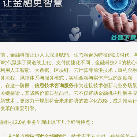
当前，金融科技正迈入以深度赋能、生态融合为特征的2.0时代。
.0时代聚焦于渠道线上化、支付便捷化不同，金融科技2.0的核心
于利用人工智能、大数据、区块链、云计算等前沿技术，重构金
业务流程、风控体系与服务模式，实现金融与实体产业的深度融
合。在这一阶段，
信息技术咨询服务
作为连接技术创新与业务场
的关键桥梁，其战略价值日益凸显。它不仅帮助金融机构理解并
用新技术，更致力于规划符合未来趋势的数字化战略，成为推动
业变革的重要引擎。
融科技2.0的业务呈现出以下几个鲜明特点：
从“单点突破”到“全域赋能”
：技术应用从支付、信贷等单一